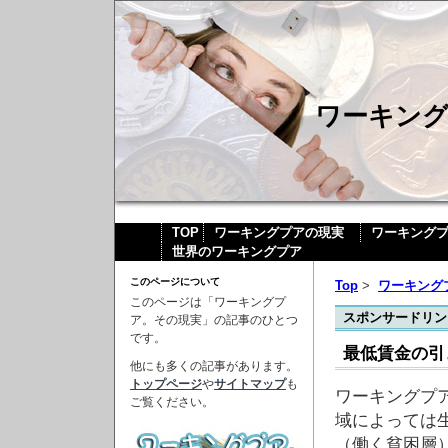
ワーキン
TOP
ワーキングプアの現実
ワーキング
世界のワーキングプア
このページについて
Top
>
ワーキング
このページは「ワーキングプ
スポンサードリン
ア。その現実」の記事のひとつ
です。
最低賃金の引
他にも多くの記事があります。
トップページ
や
サイトマップ
も
ワーキングプ
ご覧ください。
域によっては
（働く貧困層