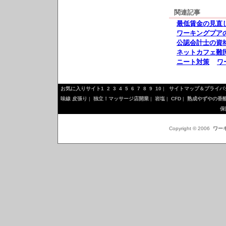
関連記事
最低賃金の見直
ワーキングプア
公認会計士の資
ネットカフェ難民
ニート対策
ワ
お気に入りサイト1
2
3
4
5
6
7
8
9
10
|
サイトマップ＆プライバ
味線 皮張り
|
独立！マッサージ店開業
|
岩塩
|
CFD
|
熟成やずやの香
保
Copyright © 2006
ワー