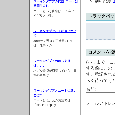
< 前の記事
ワーキングプアの問題･ニートは
英国生まれ
ニートという言葉は1999年に
イギリスで生...
トラックバッ
ワーキングプアと正社員につい
て
30歳代を過ぎる正社員の中に
は、仕事への...
コメントを投
ワーキングプアのはじまり
(いままで、
は。。。
する前にこの
バブル経済が崩壊してから、日
す。承認され
本の企業は...
らく待ってくだ
名前:
ワーキングプアとニートの違い
とは？
ニートとは、元の英語では
メールアドレス
「Not in Employ...