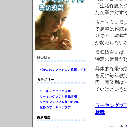
「生活保護と
た企業に対す
通常国会に最
で調整は難航も
りです。40
が変わらない
最低賃金には
HOME
特定の業種だ
具体的な最低
パルコのファッション通販サイト
を元に毎年改定
カテゴリー
円、産業別は
ていけという
ワーキングプアの現実
ワーキングプアと就職情報
ワーキングプア脱却のために
ワーキングプ
世界のワーキングプア
就職
更新履歴